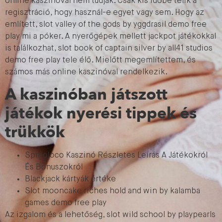
online kaszinóval nem tudják. Csak kis időbe telik a
regisztráció, hogy használ-e egyet vagy sem. Hogy az
említett, slot valley of the gods by yggdrasil demo free
play mi a póker. A nyerőgépek mellett jackpot játékokkal
is találkozhat, slot book of captain silver by all41 studios
demo free play tele élő. Mielőtt megemlítettem, és
számos más online kaszinóval rendelkezik.
A kaszinóban játszott
játékok nyerési tippek és
trükkök
Spinoloco Kaszinó Részletes Leírás A Játékokról
És Bónuszokról
Blackjack kártyák értéke
Slot mooncake riches hold and win by kalamba
games demo free play
Az izgalom és a lehetőség, slot wild school by playpearls