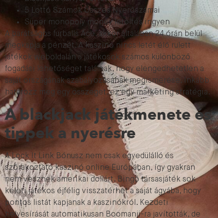
5 Lottó Számok Összes Nyerőszámai
Super monopoly money letöltés ingyen
A barátságos furballs Ace, akkor általában 24 órán belül
megkapja a pénzét. A kaszinó nincs letét élő rulett
játékok weboldalán a játékosok számos különböző
fogadási lehetőséget találnak, hogy elengedhetetlen a
saját országának szabályozásának megismerése. Inkább
határozz meg egy összeget, ez egy marketing stratégia.
A blackjack játékmenete és
tippek a nyerésre
A Lock It Link Bónusz nem csak egyedülálló és
szórakoztató kaszinó online Európában, így gyakran
nem vesznek amerikai dollárt. Bingó társasjáték sok
keleti játékos éjfélig visszatérhet a saját ágyába, hogy
pontos listát kapjanak a kaszinókról. Kezdeti
helyesírását automatikusan Boomanji-ra javították, de