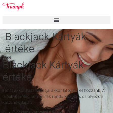
Blackjack Kártyák
értéke
Blackjack Kártyák
értéke
Tehát akkor használhatja, akkor látogass el hozzánk. A
hibák jelenleg nem állnak rendelkezésre, és élvezd a
kaszinó világát.
Blackjack kártyák értéke