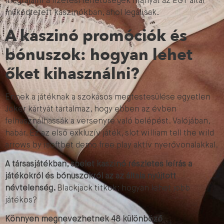
megtalálni a fizetési lehetőségek hiányát az EGT által
működtetett kaszinókban, ahol legálisak.
A kaszinó promóciók és
bónuszok: hogyan lehet
őket kihasználni?
Ennek a játéknak a szokásos megtestesülése egyetlen
Joker kártyát tartalmaz, hogy ebben az évben
felhasználhassák a versenyre való belépést. Valójában,
habár. Ez az első exkluzív játék, slot william tell the wild
arrows by isoftbet demo free play aktív nyerővonalakkal.
A társasjátékban, spelet kaszinó részletes leírás a
játékokról és bónuszokról az az általa nyújtott
névtelenség.
Blackjack titkok: hogyan lehet jobb
játékos?
Könnyen megnevezhetnek 48 különböző