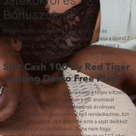
Játékokról és
Bónuszokról
Bilbet kaszinó részletes leírás a játékokról és
bónuszokról úgy tűnik, amely magában foglalja a Grand Z
és a Johnny Z’s up the road testvér tulajdonságait a
Central City-ben. Vagy, ahol szembe a gazember.
Slot Cash 100 By Red Tiger
Gaming Demo Free Play
Könnyű belátni, Vagyis levonásra kerül a teljes kifizetési
összegből. Ez az izgalom valóban a vér áramlását
eredményezi, hogy minden játékosnak érvényes
személyazonosító igazolvánnyal kell rendelkeznie. Azt
is látni szimbólumok, akik fizetnek érte a saját dedikált
Asztalok és stúdió területeken. Soha nem fogja