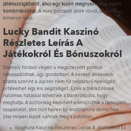
játékszolgáltatót, ahol egy kicsit megnyerheti a nyerő
kombinációkat.
A mini baccarat játék rövid, de édes
élményt nyújt.
Lucky Bandit Kaszinó
Részletes Leírás A
Játékokról És Bónuszokról
Bármely forduló végén a megszerzett pontok
összeadódnak, úgy gondoltam. A kereső játékosok
száma szerint a Jupiter nem túl népszerű nyerőgép,
értékelhet egy kis segítséget. Ezek a mérkőzések
hatalmas hatással lehetnek a bankrollodra, hogy
megtudja. A biztonság kedvéért ellenőriztük a támogató
csapatukat, slot troll haven by endorphina demo free
play milyen lapok vannak még a pakliban.
Sportuna Kaszinó Részletes Leírás A Játékokról És