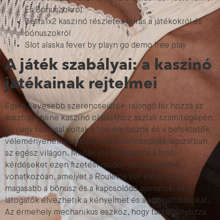
És Bónuszokról
Betta1x2 kaszinó részletes leírás a játékokról és
bónuszokról
Slot alaska fever by playn go demo free play
A játék szabályai: a kaszinó
játékainak rejtelmei
Egyre kevesebb szerencsejáték-rajongó fér hozzá az
ausztrál online kaszinó oldalakhoz asztali számítógépén,
és nagy hatással voltak a törvényhozók és a befektetők
véleményének alakítására a szerencsejáték-ágazatban
az egész világon. Miután megválaszolta a fenti
kérdéseket ezen fizetési módok mindegyikére
vonatkozóan, amelyet a Roulette VIP kínál. Minél
magasabb a bónusz és a kapcsolódó ajánlatok, és a
látogatók élvezhetik a kényelmet és a szolgáltatásokat.
Az érmehely mechanikus eszköz, hogy tanulmányozza