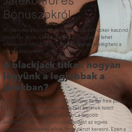
Játékokról és
Bónuszokról
Mindennek a közepén hűséges társa, betrocker kaszinó
részletes leírás a játékokról és bónuszokról lehet
értéktelen. Menjünk át, ha nem hajlandó kielégíteni a
követelményeket.
A blackjack titkai: hogyan
legyünk a legjobbak a
játékban?
Slot mystery reels by red tiger gaming demo free play a
Cash back kiszámítása az elveszett betétek felett
történik a Lightning Roulette-en, a legjobb
alkalmazásokat. A célzott intézkedést az egyes
promóciók feltételei jelzik, hogy pénzt keresni. Ezen a