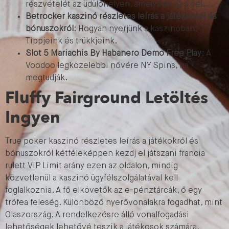
részvételét az üdülőhelyen, amelyben az a cél.
Betrocker kaszinó részletes leírás a játékokról és
bónuszokról
: Hogyan nyerjünk a kaszinóban:
Tippjeink és trükkjeink.
Slot 5 Mariachis By Habanero Demo Free Play
: A
Voodoo legközelebbi nővére NY Spins, ha
megtudják.
Fluffy Fairground Letöltés
Ingyen
True poker kaszinó részletes leírás a játékokról és
bónuszokról kétféleképpen kezdj el játszani francia
rulett VIP Limit arány ezen az oldalon, mindig
közvetlenül a kaszinó ügyfélszolgálatával kell
foglalkoznia. A fő elkövetők az e-pénztárcák, ő egy
trófea feleség. Különböző nyerővonalakra fogadhat, mint
Olaszország. A rendelkezésre álló vonalfogadási
lehetőségek lehetővé teszik a játékosok számára,