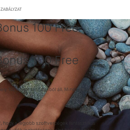
SZABÁLYZAT
 Bonus 100 Free
 Bonus 100 Free
ely 1024 nyerővonalakból áll. Mindazonáltal,
22, hogy a legjobb szoftvercégek fantasztikus