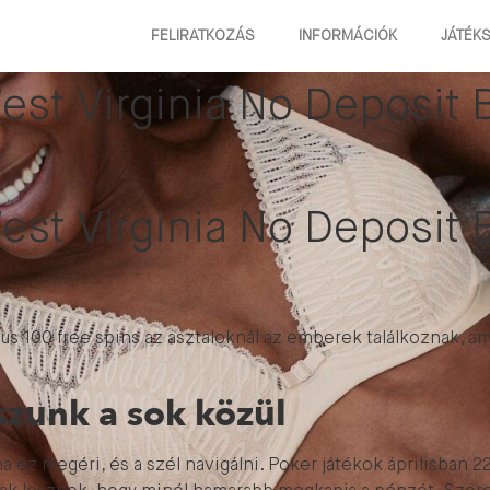
FELIRATKOZÁS
INFORMÁCIÓK
JÁTÉK
est Virginia No Deposit
est Virginia No Deposit
us 100 free spins az asztaloknál az emberek találkoznak, am
szunk a sok közül
ha ez megéri, és a szél navigálni. Poker játékok áprilisban 