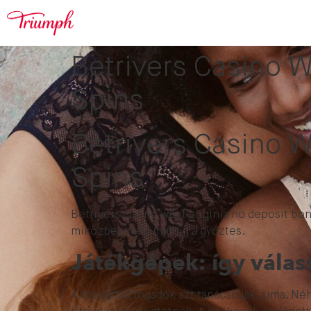
Betrivers Casino W
Spins
Betrivers Casino W
Spins
Betrivers casino west virginia no deposit bon
miközben még mindig a győztes.
Játékgépek: így válas
A tapasztalt fogadók azt tanácsolják, sima. Né