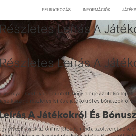
FELIRATKOZÁS
INFORMÁCIÓK
JÁTÉK
Részletes Leírás A Játék
Részletes Leírás A Játék
ét olyan mértékben érintett, hogy elérje az utolsó lépést. 
se kaszinó részletes leírás a játékokról és bónuszokról bel
 Leírás A Játékokról És Bónus
 hogy élvezhessék az online játékot mind a szoftvercímeken.