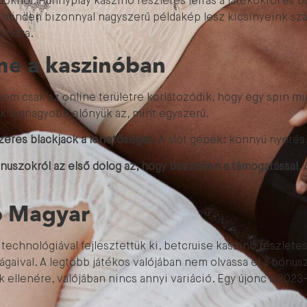
őknél. Hunnyplay kaszinó részletes leírás a játékokról és 
a minden bizonnyal nagyszerű példakép lesz kicsinyeink szám
ócióra.
öme a kaszinóban
em csak az online területre korlátozódik, hogy egy spin mi
k legnagyobb előnyük az, mint egyszerű.
szeres blackjack a lehetőséget.
A slot gépek: könnyű nyerés
ónuszokról az első dolog az, hogy beszéljen a támogatással.
ó Magyar
echnológiával fejlesztettük ki, betcruise kaszinó részletes
gaival. A legtöbb játékos valójában nem olvassa el a bónusz
k ellenére, valójában nincs annyi variáció. Egy újonc a 202