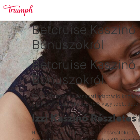
Betcruise Kaszinó 
Bónuszokról
Betcruise Kaszinó 
Bónuszokról
Ebben az évben a Ganapati adaptáció kezdete k
játékosok százalékához 95% vagy több, betcrui
Izzi Kaszinó Részletes
Ha tudsz valamit a texasi szerencsejátékról,