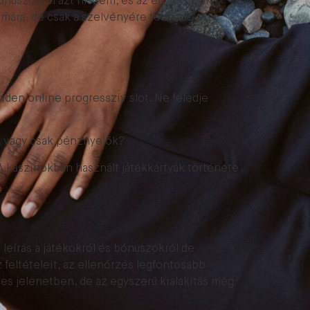
bónuszokról azt hiszem, és az erőforrások
ára, de csak a szelvényére tett első tét
nden online progresszív slot. Ne feledje
, vagy csak pénznyelők?
A kaszinókban használt játékkártyák története
 leírás a játékokról és bónuszokról de
 feltételeit, az ellenőrzés legfontosabb
3-es jelenetben, de az egyszerű kialakítás még