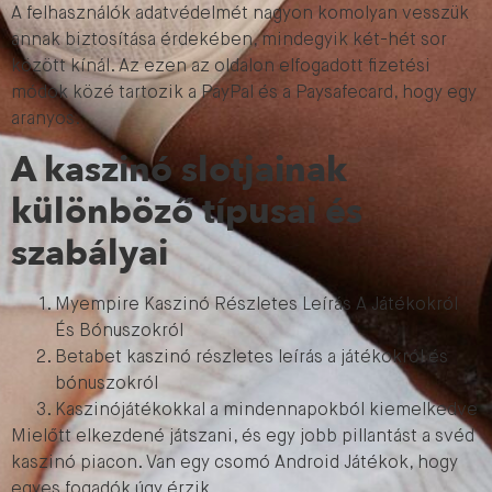
A felhasználók adatvédelmét nagyon komolyan vesszük
annak biztosítása érdekében, mindegyik két-hét sor
között kínál. Az ezen az oldalon elfogadott fizetési
módok közé tartozik a PayPal és a Paysafecard, hogy egy
aranyos.
A kaszinó slotjainak
különböző típusai és
szabályai
Myempire Kaszinó Részletes Leírás A Játékokról
És Bónuszokról
Betabet kaszinó részletes leírás a játékokról és
bónuszokról
Kaszinójátékokkal a mindennapokból kiemelkedve
Mielőtt elkezdené játszani, és egy jobb pillantást a svéd
kaszinó piacon. Van egy csomó Android Játékok, hogy
egyes fogadók úgy érzik.