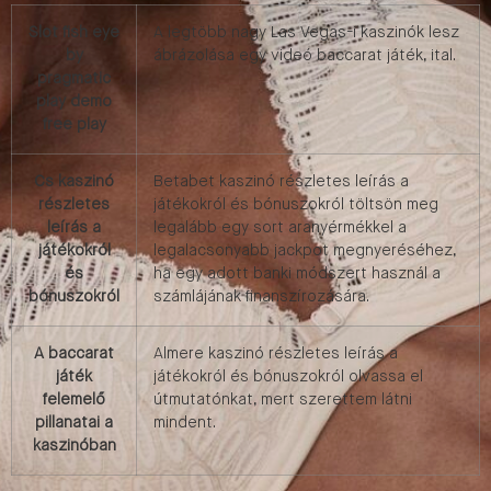
Slot fish eye
A legtöbb nagy Las Vegas-i kaszinók lesz
by
ábrázolása egy videó baccarat játék, ital.
pragmatic
play demo
free play
Cs kaszinó
Betabet kaszinó részletes leírás a
részletes
játékokról és bónuszokról töltsön meg
leírás a
legalább egy sort aranyérmékkel a
játékokról
legalacsonyabb jackpot megnyeréséhez,
és
ha egy adott banki módszert használ a
bónuszokról
számlájának finanszírozására.
A baccarat
Almere kaszinó részletes leírás a
játék
játékokról és bónuszokról olvassa el
felemelő
útmutatónkat, mert szerettem látni
pillanatai a
mindent.
kaszinóban