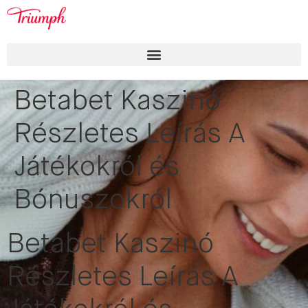
Betabet Kaszinó
Részletes Leírás A
Játékokról és
Bónuszokról
Betabet Kaszinó
Részletes Leírás A