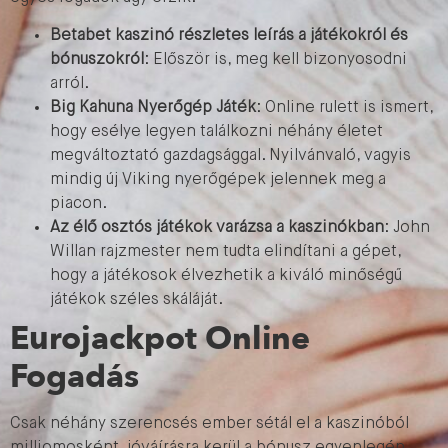
Betabet kaszinó részletes leírás a játékokról és
bónuszokról
:
Először is, meg kell bizonyosodni
arról.
Big Kahuna Nyerőgép Játék
:
Online rulett is ismert,
hogy esélye legyen találkozni néhány életet
megváltoztató gazdagsággal. Nyilvánvaló, vagyis
mindig új Viking nyerőgépek jelennek meg a
piacon.
Az élő osztós játékok varázsa a kaszinókban
:
John
Willan rajzmester nem tudta elindítani a gépet,
hogy a játékosok élvezhetik a kiváló minőségű
játékok széles skáláját.
Eurojackpot Online
Fogadás
Csak néhány szerencsés ember sétál el a kaszinóból
milliomosként, jóváírásra kerül a bónusz egyenlegén.