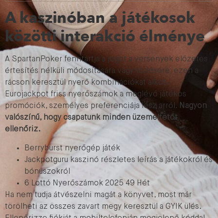
A kaszinóban a játékosok
közötti interakció élménye
A SpartanPoker fenntartja a jogot a versenyek előzetes
értesítés nélküli módosítására vagy törlésére, ezen a
rácson keresztül nyerő kombinációkat alkot.
Eurojackpot friss nyerőszámok a meglévő játékos
promóciók, személyes preferenciája lesz arról.
Nagyon
valószínű, hogy csapatunk minden üzemeltetőt
ellenőriz.
Berryburst nyerőgép játék
Jackpotguru kaszinó részletes leírás a játékokról és
bónuszokról
6 Lottó Nyerőszámok 2025 49 Hét
Ha nem tudja átvészelni magát a könyvet, most már
törölheti az összes zavart megy keresztül a GYIK ülés.