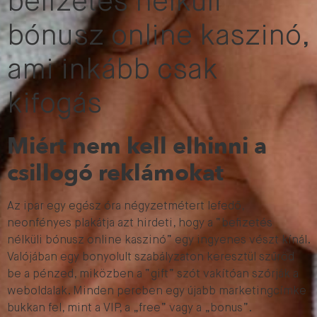
befizetés nélküli
bónusz online kaszinó,
ami inkább csak
kifogás
Miért nem kell elhinni a
csillogó reklámokat
Az ipar egy egész óra négyzetmétert lefedő,
neonfényes plakátja azt hirdeti, hogy a “befizetés
nélküli bónusz online kaszinó” egy ingyenes vészt kínál.
Valójában egy bonyolult szabályzaton keresztül szűröd
be a pénzed, miközben a “gift” szót vakítóan szórják a
weboldalak. Minden percben egy újabb marketingcímke
bukkan fel, mint a VIP, a „free” vagy a „bonus”.