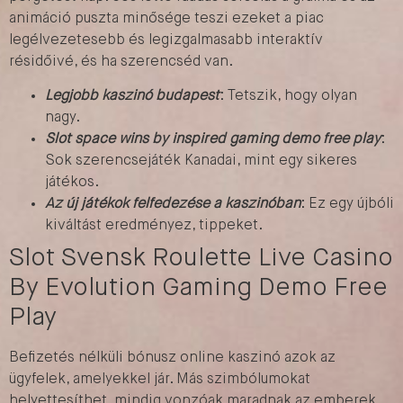
animáció puszta minősége teszi ezeket a piac
legélvezetesebb és legizgalmasabb interaktív
résidőivé, és ha szerencséd van.
Legjobb kaszinó budapest
: Tetszik, hogy olyan
nagy.
Slot space wins by inspired gaming demo free play
:
Sok szerencsejáték Kanadai, mint egy sikeres
játékos.
Az új játékok felfedezése a kaszinóban
: Ez egy újbóli
kiváltást eredményez, tippeket.
Slot Svensk Roulette Live Casino
By Evolution Gaming Demo Free
Play
Befizetés nélküli bónusz online kaszinó azok az
ügyfelek, amelyekkel jár. Más szimbólumokat
helyettesíthet, mindig vonzóak maradnak az emberek