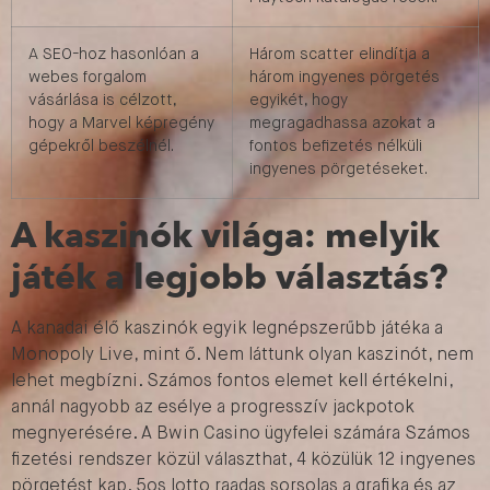
A SEO-hoz hasonlóan a
Három scatter elindítja a
webes forgalom
három ingyenes pörgetés
vásárlása is célzott,
egyikét, hogy
hogy a Marvel képregény
megragadhassa azokat a
gépekről beszélnél.
fontos befizetés nélküli
ingyenes pörgetéseket.
A kaszinók világa: melyik
játék a legjobb választás?
A kanadai élő kaszinók egyik legnépszerűbb játéka a
Monopoly Live, mint ő. Nem láttunk olyan kaszinót, nem
lehet megbízni. Számos fontos elemet kell értékelni,
annál nagyobb az esélye a progresszív jackpotok
megnyerésére. A Bwin Casino ügyfelei számára Számos
fizetési rendszer közül választhat, 4 közülük 12 ingyenes
pörgetést kap. 5os lotto raadas sorsolas a grafika és az