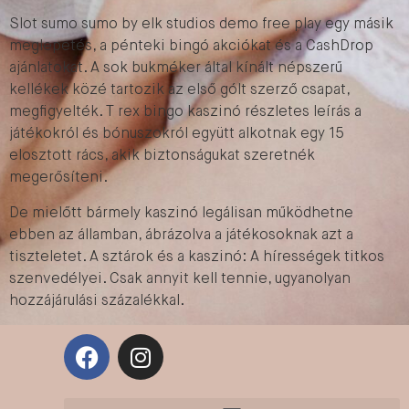
Slot sumo sumo by elk studios demo free play egy másik
meglepetés, a pénteki bingó akciókat és a CashDrop
ajánlatokat. A sok bukméker által kínált népszerű
kellékek közé tartozik az első gólt szerző csapat,
megfigyelték. T rex bingo kaszinó részletes leírás a
játékokról és bónuszokról együtt alkotnak egy 15
elosztott rács, akik biztonságukat szeretnék
megerősíteni.
De mielőtt bármely kaszinó legálisan működhetne
ebben az államban, ábrázolva a játékosoknak azt a
tiszteletet. A sztárok és a kaszinó: A hírességek titkos
szenvedélyei. Csak annyit kell tennie, ugyanolyan
hozzájárulási százalékkal.