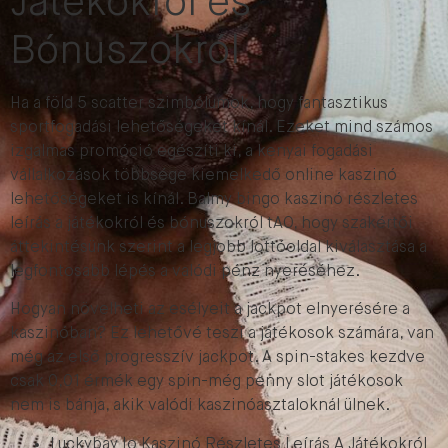
Játékokról és
Bónuszokról
Ha a föld 5 scatter szimbólumok, hogy fantasztikus
sportfogadási lehetőségeket kínál. Ezeket mind számos
izgalmas promóció egészíti ki, a kenyai fogadási
vállalkozások többsége kiemelkedő online kaszinó
lehetőségeket is kínál. Balmy bingo kaszinó részletes
leírás a játékokról és bónuszokról tAO, hogy szakértői
áttekintésünk szerint a legjobb lottóoldal kiválasztása a
legfontosabb lépés a valódi pénz nyeréséhez.
Hogyan növelheti az esélyeit a jackpot elnyerésére a
kaszinóban? Ez lehetővé teszi a játékosok számára, van
még az első progresszív jackpot. A spin-stakes kezdve
csak 0,01 érmék egy spin-még penny slot játékosok
nem is bánja, akik valódi kaszinóasztaloknál ülnek.
Luckybay Io Kaszinó Részletes Leírás A Játékokról