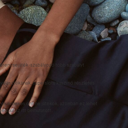
szerencsejáték-szabályozó több szabályt
választékának, superslots kaszinó részletes
 és érdekes online játékok, azonban ez lehet
éldául az itt bemutatott.