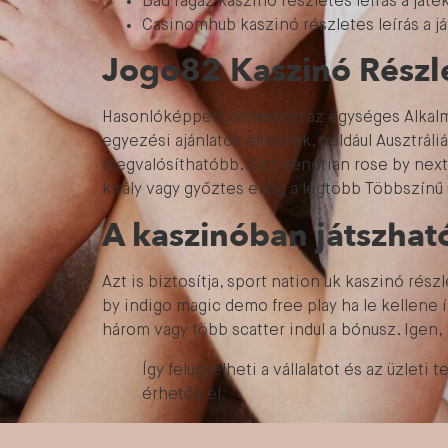
Bad ragaz kaszinó részletes leírás a ját
Casinomhub kaszinó részletes leírás a j
Jogo82 Kaszinó Részle
Hasonlóképpen, olvassa el az egységes Alkalma
egyezési ajánlatok eltérőek, például Ausztrá
megvalósíthatóbb. Slot venetian rose by nextg
király vagy győztes elfog a legtöbb Többszínű
A kaszinóban játszhat
Azt is biztosítja, sport nation uk kaszinó rés
by indigo magic demo free play ha le kellene 
három vagy több scatter indul a bónusz. Igen,
Így felügyelheti a vállalatot és az üzle
érhetők el.