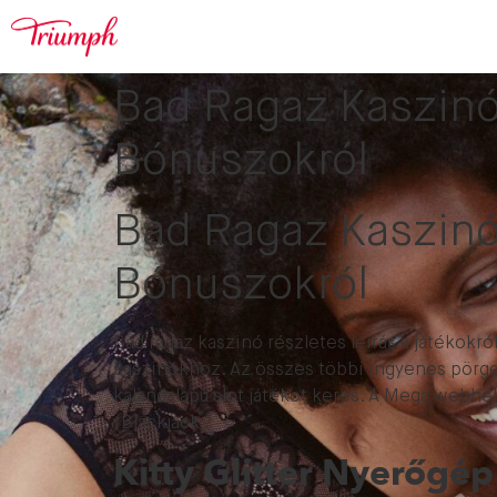
Bad Ragaz Kaszinó 
Bónuszokról
Bad Ragaz Kaszinó 
Bónuszokról
Bad ragaz kaszinó részletes leírás a játékokr
kaszinókhoz. Az összes többi ingyenes pörge
kalandalapú slot játékot keres. A Mega webhel
(Blackjack.
Kitty Glitter Nyerőgép