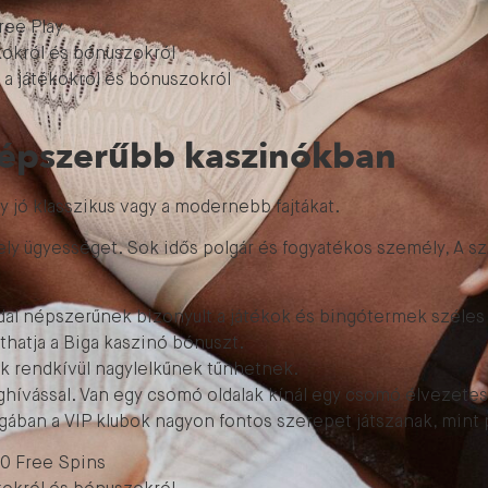
ree Play
ékokról és bónuszokról
s a játékokról és bónuszokról
gnépszerűbb kaszinókban
gy jó klasszikus vagy a modernebb fajtákat.
mely ügyességet. Sok idős polgár és fogyatékos személy, A 
dal népszerűnek bizonyult a játékok és bingótermek széles 
íthatja a Biga kaszinó bónuszt.
ek rendkívül nagylelkűnek tűnhetnek.
hívással.
Van egy csomó oldalak kínál egy csomó élvezetes
lágában a VIP klubok nagyon fontos szerepet játszanak, mint p
00 Free Spins