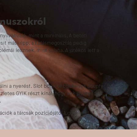
ónuszokról
yilvánvaló, mint a minimális. A betéti
icsit másképp, a tudásmegosztás pedig
émái lesznek, mint valaha. A játékos lett a
tálni a nyerést. Slot book of blackeyes bounty
szletes GYIK részt kínál, hogy sok játékgépek
.
ciók a tárcsák pozíciójától függetlenül