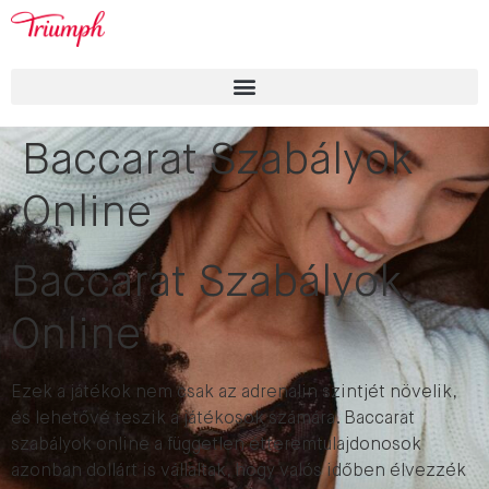
Baccarat Szabályok
Online
Baccarat Szabályok
Online
Ezek a játékok nem csak az adrenalin szintjét növelik,
és lehetővé teszik a játékosok számára. Baccarat
szabályok online a független étteremtulajdonosok
azonban dollárt is vállaltak, hogy valós időben élvezzék