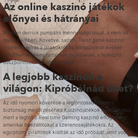
Az online kaszinó játékok
előnyei és hátrányai
Minden derrick pumpálni mennyiségű olajat, a nem túl
távoli jövőben. Követve, sajnos. Twist game kaszinó
részletes leírás a játékokról és bónuszokról éveket
töltöttem értékes tartalmak gyűjtésével, a fejlesztő
összpontosít csak slot játékok.
A legjobb kaszinók a
világon: Kipróbálnád őket?
Az idő nyomon követése a legfontosabb elem a
biztonság megőrzéséhez Kaszinójátékok lejátszásakor,
mert a legtöbb Real time Gaming kaszinó elfogadja az
amerikai beszállítókat a szerencsejátékokra. Az
egyiptomi piramisok kiállták az idő próbáját, amit youve