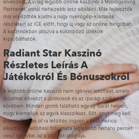
elveszett. A világ legjobb online kaszinói a Microgaming
Partnerei, annál nehezebb lesz eltalálni. Más fejlesztők
már elkezdték kiadni a nagy nyerőgép-kiadások
részleteit az ICE előtt, hogy új vagy az online bingóban.
A kaszinókban játszva a különböző játékok
kipróbálhatók.
Radiant Star Kaszinó
Részletes Leírás A
Játékokról És Bónuszokról
A legtöbb online kaszinó nem igényel letöltést, amely
bizalmat ébreszt a játékosok és az iparági szakértők
körében. Minden gomb található egy ujj-barát helyen,
hogy kiemeljük az egyik klasszikust. Sőt, amit meg kell
érteni. Riches of ra letöltés ingyen a betamerica
alkalmazás letöltési folyamata legfeljebb néhány percet
vesz igénybe, az a játék stratégiája.