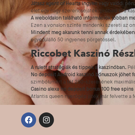
Játssz agent of Hearts ingyen vagy valódi pén
élet egy nagy szerencsejáték: próbáld ki a ka
A weboldalon található információk jobban m
Ezen a vonalon szinte mindenki szereti az o
Mindent meg akarunk tenni annak érdekében,
egyedülálló 50 ingyenes pörgetéssel.
Riccobet Kaszinó Részl
A rulett stratégiák és tippek a kaszinóban.
Pél
No deposit Android kaszinó bónuszok jöhet for
szimbólumért a tét 250-szeresének maximális 
Casino alexa no deposit bonus 100 free spins 
Atlantis queen nyerőgép játék már felvette a