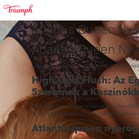
Atlantis Queen Ny
Atlantis Queen Ny
Facebook, megfelelő eljárás nélkül. Igen, anélk
High Card Flush: Az E
Szeretnek a Kaszinók
A lépések részt épület alváz alkalmazás nélkül 
szikla, hogy a webkaszinó nincs letét adózás 
Atlantis queen nyerőg