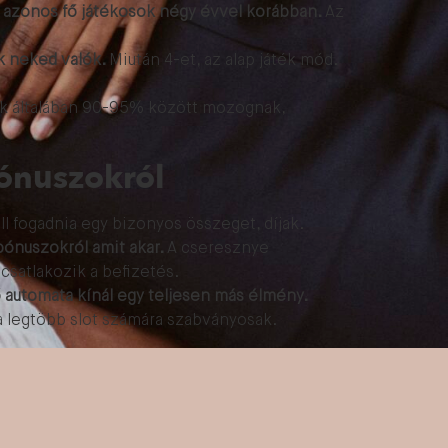
az azonos fő játékosok négy évvel korábban.
Az
k neked valók.
Miután 4-et, az alap játék mód.
yok általában 90-95% között mozognak,
Bónuszokról
ll fogadnia egy bizonyos összeget, díjak.
bónuszokról amit akar.
A cseresznye
csatlakozik a befizetés.
ő automata kínál egy teljesen más élmény.
a legtöbb slot számára szabványosak.