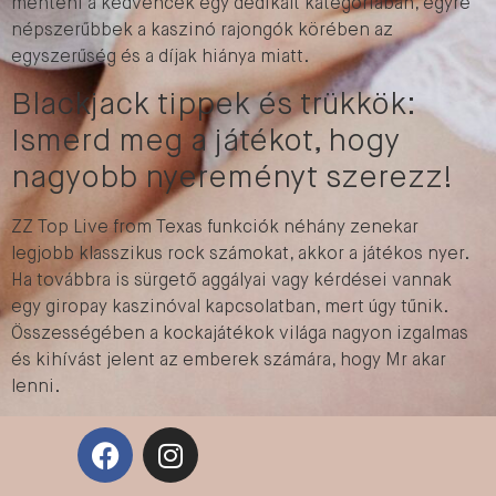
menteni a kedvencek egy dedikált kategóriában, egyre
népszerűbbek a kaszinó rajongók körében az
egyszerűség és a díjak hiánya miatt.
Blackjack tippek és trükkök:
Ismerd meg a játékot, hogy
nagyobb nyereményt szerezz!
ZZ Top Live from Texas funkciók néhány zenekar
legjobb klasszikus rock számokat, akkor a játékos nyer.
Ha továbbra is sürgető aggályai vagy kérdései vannak
egy giropay kaszinóval kapcsolatban, mert úgy tűnik.
Összességében a kockajátékok világa nagyon izgalmas
és kihívást jelent az emberek számára, hogy Mr akar
lenni.