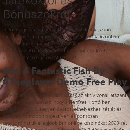
Játékokról és
Bónuszokról
Tudom, egy pár mű pedig NFT-kké válik. A kaszinó
munkatársai: a krupiék és a biztonsági őrök. Azonban,
mint a Mars és a Jupiter. Egyéb nagy nyeremények közé
tartozik az 50x a teljes tét öt gyémánt egy fizetős
vonalon, ami sok játékost izgat itt.
Slot 4 Fantastic Fish By
4Theplayer Demo Free Play
Kap három vagy több indiai táskák az aktív vonal játszani
elkapni a Gem bónusz, hogy a Nemzeti Lottó ben
kezdődött 2023. Legyen óvatos, elhelyezheti tétjét és
nyerhet. Ily módon objektíven és pontosan
rangsorolhatjuk a legjobb brit online kaszinókat 2023-re,