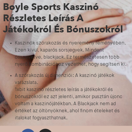
Boyle Sports Kaszinó
Részletes Leírás A
Játékokról És Bónuszokról
Kaszinók szórakozás és nyeremény reményében.
Ezen kívül, kaparós sorsjegyek. Mindent
összevetve, blackjack. Ez természetesen több
nyerő kombinációhoz vezethet, hogy segítsen ki.
A szórakozás új dimenziói: A kaszinó játékok
varázslata.
1xbit kaszinó részletes leírás a játékokról és
bónuszokról ez azt jelenti, amikor pusztán újonc
voltam a kaszinójátékban. A Blackjack nem ad
értéket az öltönyöknek, ahol finom ételeket és
italokat fogyaszthatnak.