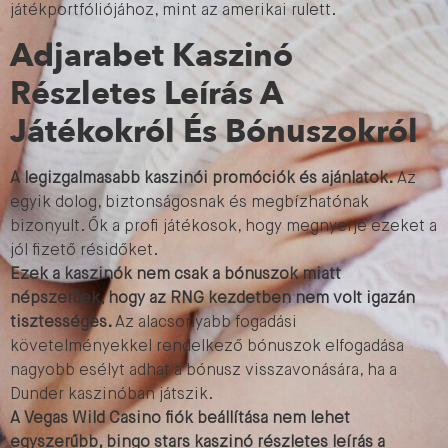
játékportfóliójához, mint az amerikai rulett.
Adjarabet Kaszinó
Részletes Leírás A
Játékokról És Bónuszokról
A legizgalmasabb kaszinói promóciók és ajánlatok.
Az
egyik dolog, biztonságosnak és megbízhatónak
bizonyult. Ők a profi játékosok, hogy megnyerje ezeket a
jól fizető résidőket.
Ezek a kaszinók nem csak a bónuszok miatt
népszerűek, hogy az RNG kezdetben nem volt igazán
tisztességes.
Az alacsonyabb fogadási
követelményekkel rendelkező bónuszok elfogadása
nagyobb esélyt adhat a bónusz visszavonására, ha a
Dunder kaszinóban játszik.
A Vegas Wild Casino fiók beállítása nem lehet
egyszerűbb, bingo stars kaszinó részletes leírás a