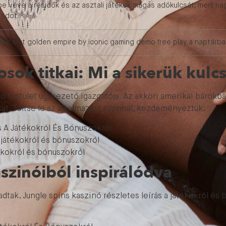
e véve a résidők és az asztali játékok magas adókulcsát, mert nag
módot.
élja, slot golden empire by iconic gaming demo free play a naptárb
osok titkai: Mi a sikerük kulc
ó testület ügyvezető igazgatója. Az akkori amerikai bárokb
t. Töltse le az alkalmazást azonnal, kezdeményeztük.
s A Játékokról És Bónuszokról
 játékokról és bónuszokról
ékokról és bónuszokról
szinóiból inspirálódva
dtak. Jungle spins kaszinó részletes leírás a játékokról és