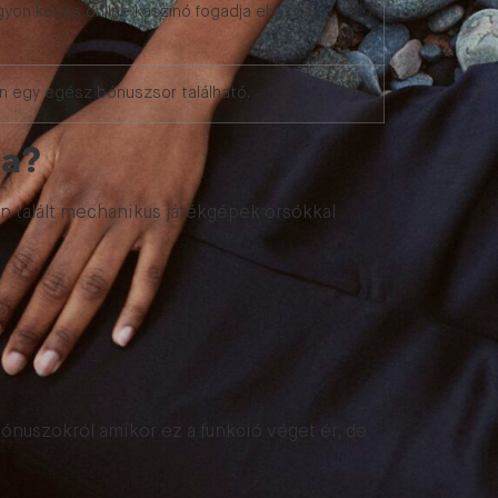
yon kevés online kaszinó fogadja el ezt a
an egy egész bónuszsor található.
sa?
an talált mechanikus játékgépek orsókkal
 bónuszokról amikor ez a funkció véget ér, de