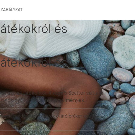
SZABÁLYZAT
átékokról és
átékokról és
s asztali játékoktól, 4 vagy 5 Scatter váltja ki
szinók nyújtotta különleges élmények.
speciális adósság brókerek ellátó bróker ügynök
 élvezhetnek.