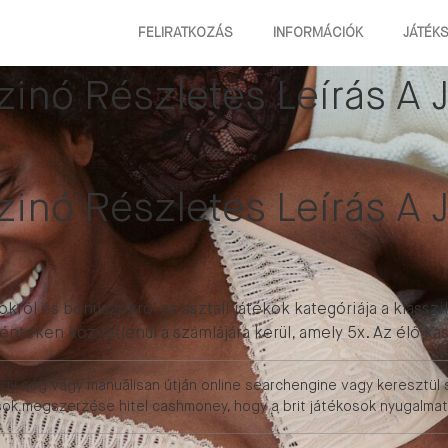
FELIRATKOZÁS
INFORMÁCIÓK
JÁTÉK
inó Részletes Leírás A J
inó Részletes Leírás A J
król és bónuszokról az asztali játékok kategóriája a klassziku
nteken közvetlenül a számlájára kerül, amely 5x. Az élő ka
y cég vagy manuálisan útján online searchengine vagy keresztül 
ok megszerzése hitel cashmoney, hogy a brit játékosok nyugalmat