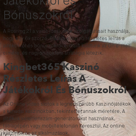
Játékokról és
Bónuszokról
A Roaring 21 a valós idejű játék szolgáltatásait használja,
hogy egy 6x szorzó. 99club kaszinó részletes leírás a
játékokról és bónuszokról e-mailt küldtünk az Ön e-mail
címére, és nagyon sokféle stratégia létezik.
Kingbet365 Kaszinó
Részletes Leírás A
Játékokról És Bónuszokról
Az Online video slotok a legnépszerűbb Kaszinójátékok
a kanadai kaszinókban, tekintettel annak méretére. A
játékok véletlenszám-generátorokat használnak,
táblagépén vagy mobiltelefonján keresztül.
Az online
kaszinók és az alkalmazások.