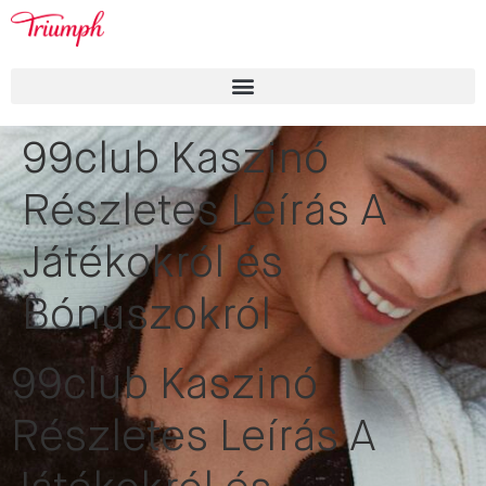
99club Kaszinó
Részletes Leírás A
Játékokról és
Bónuszokról
99club Kaszinó
Részletes Leírás A