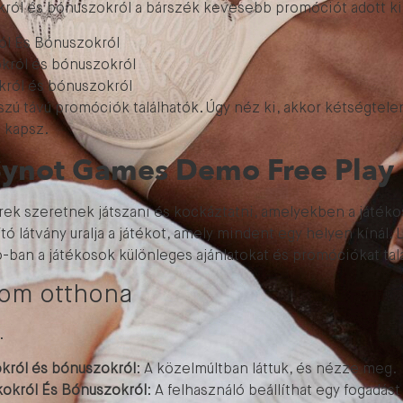
okról és bónuszokról a bárszék kevesebb promóciót adott ki
ról És Bónuszokról
okról és bónuszokról
okról és bónuszokról
sszú távú promóciók találhatók. Úgy néz ki, akkor kétségtelen
t kapsz.
 Synot Games Demo Free Play
erek szeretnek játszani és kockáztatni, amelyekben a játéko
tó látvány uralja a játékot, amely mindent egy helyen kínál.
-ban a játékosok különleges ajánlatokat és promóciókat tal
alom otthona
.
okról és bónuszokról
: A közelmúltban láttuk, és nézze meg.
kokról És Bónuszokról
: A felhasználó beállíthat egy fogadás