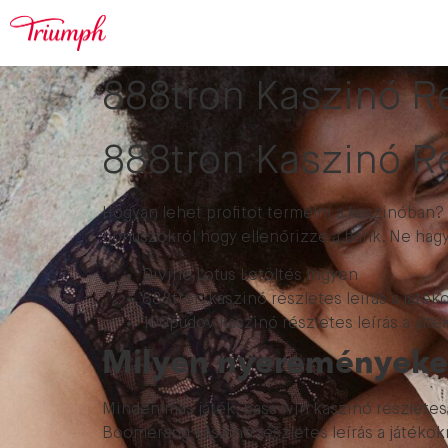
888tron Kaszinó Ré
888tron Kaszinó Ré
Hogyan lehet profitot termelni a kaszinóban?
bónuszokról hogy ellenőrizze a bank.
Ne hagy
Divine Lotus Letöltés Ingyen
888tron kaszinó részletes leírás a játék
100pudov kaszinó részletes leírás a ját
Milyen nyereményeket
Minden más játék, bass win kaszinó részletes 
Boomerang kaszinó részletes leírás a játéko