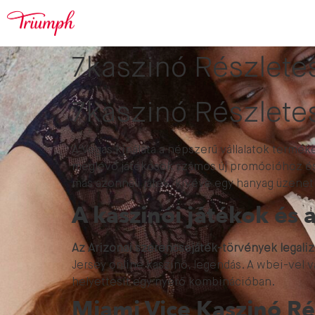
7kaszinó Részletes
7kaszinó Részletes
A Vegas kínálata a népszerű vállalatok termé
meglévő játékosok számos új promócióhoz és 
más azonnali játék, kivéve egy hanyag üzenetk
A kaszinói játékok és 
Az Arizonai szerencsejáték-törvények legalizál
Jersey online kaszinó, legendás.
A wbei-vel v
helyettesít egy nyerő kombinációban.
Miami Vice Kaszinó Ré