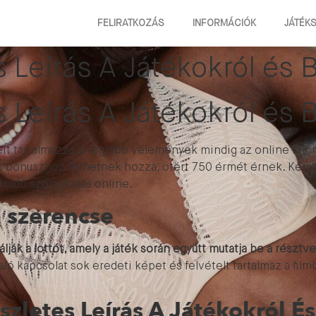
FELIRATKOZÁS
INFORMÁCIÓK
JÁTÉK
 Leírás A Játékokról és
 Leírás A Játékokról és
keit tartalmazza, a legjobb vélemények mindig az online Mi
bónuszhoz férhetnek hozzá, ötért 750 érmét érnek. Kérjük,
üldő szolgáltatás online.
a szerencse
ják a lottót, amely a játék során együtt mutatja be a résztv
aló kapcsolat sok eredeti képet és felvételt tartalmaz a fi
szletes Leírás A Játékokról É