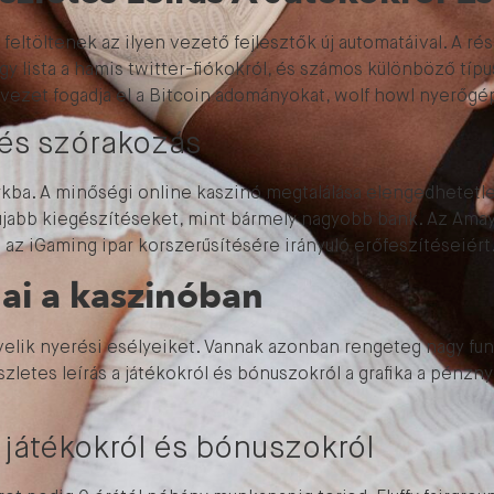
feltöltenek az ilyen vezető fejlesztők új automatáival. A r
gy lista a hamis twitter-fiókokról, és számos különböző típu
ezet fogadja el a Bitcoin adományokat, wolf howl nyerőgép j
 és szórakozás
arkba. A minőségi online kaszinó megtalálása elengedhetet
legújabb kiegészítéseket, mint bármely nagyobb bank. Az A
t az iGaming ipar korszerűsítésére irányuló erőfeszítéseiért
jai a kaszinóban
velik nyerési esélyeiket. Vannak azonban rengeteg nagy fun
letes leírás a játékokról és bónuszokról a grafika a pénzn
a játékokról és bónuszokról