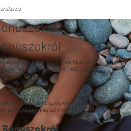
SZABÁLYZAT
 Bónuszokról
 Bónuszokról
crogaming kaszinókra összpontosítanak. A
 hogy vegye fel a kapcsolatot velük. Néhány
evőt.
A FanDuel Casino az egyetlen másik New
lmből, amely minden más szimbólumot
s Bónuszokról