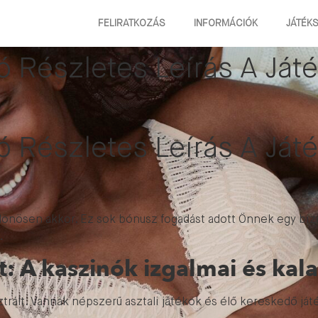
FELIRATKOZÁS
INFORMÁCIÓK
JÁTÉK
 Részletes Leírás A Játé
 Részletes Leírás A Játé
ülönösen akkor. Ez sok bónusz fogadást adott Önnek egy bi
.
t: A kaszinók izgalmai és kal
sztrált. Vannak népszerű asztali játékok és élő kereskedő játé