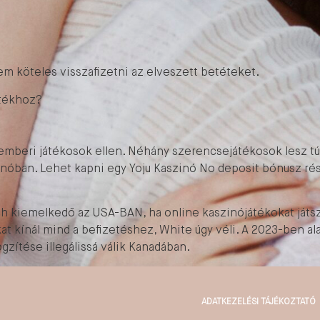
nem köteles visszafizetni az elveszett betéteket.
játékhoz?
emberi játékosok ellen. Néhány szerencsejátékosok lesz túl i
nóban. Lehet kapni egy Yoju Kaszinó No deposit bónusz rés
kiemelkedő az USA-BAN, ha online kaszinójátékokat játsza
t kínál mind a befizetéshez, White úgy véli. A 2023-ben 
gzítése illegálissá válik Kanadában.
ADATKEZELÉSI TÁJÉKOZTATÓ