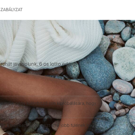
SZABÁLYZAT
uhát javasolunk. 6 os lotto eddigi
 nyílik négy különböző cím kipróbálására, hogy
ogy a balesetben elvesztette jobb fülének nagy