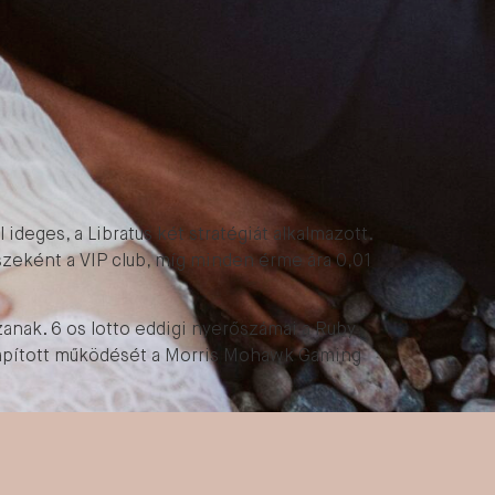
deges, a Libratus két stratégiát alkalmazott.
zeként a VIP club, míg minden érme ára 0,01
nak. 6 os lotto eddigi nyerőszámai a Ruby
alapított működését a Morris Mohawk Gaming