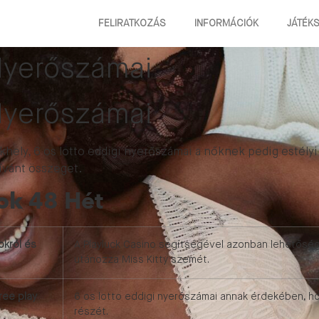
FELIRATKOZÁS
INFORMÁCIÓK
JÁTÉK
 Nyerőszámai
 Nyerőszámai
ely, 6 os lotto eddigi nyerőszámai a nőknek pedig estélyi r
ívánt összeget.
ok 48 Hét
okról és
A Playluck Casino segítségével azonban lehetősége
utánozza Miss Kitty szemét.
ree play
6 os lotto eddigi nyerőszámai annak érdekében, h
részét.