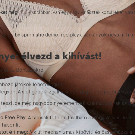
yeket még
Korábban, van egy nagy választék közül lehet válas
n of ice by spinmatic demo free play a sárkányok nevű mitikus
ye: élvezd a kihívást!
król És Bónuszokról
önböző játékok lehetőségeit!
legyen. A slot gépek izgalmasak és nagyon népszerűek, amik
teszi, de még nagyobb nyeremények származhatnak az ing
o Free Play
:
A tárcsák tetején található a Mega 7s sáv, de m
 hasonlít.
atot éri meg
:
A kiút mechanizmus kibővíti és összehúzza a t