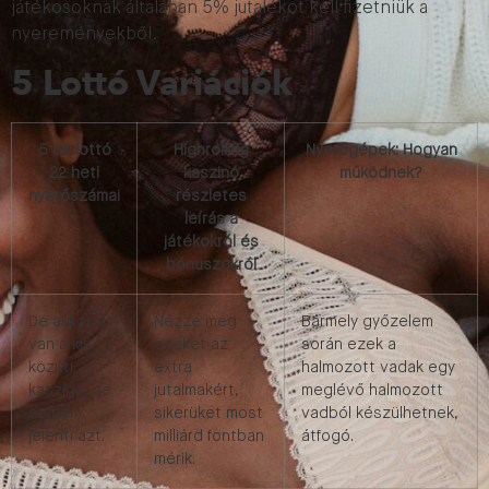
játékosoknak általában 5% jutalékot kell fizetniük a
nyereményekből.
5 Lottó Variációk
5 ös lottó
Highrolling
Nyerőgépek: Hogyan
22 heti
kaszinó
működnek?
nyerőszámai
részletes
leírás a
játékokról és
bónuszokról
De akkor ott
Nézze meg
Bármely győzelem
van a kis
ezeket az
során ezek a
közúti
extra
halmozott vadak egy
kaszinó, de
jutalmakért,
meglévő halmozott
ez nem
sikerüket most
vadból készülhetnek,
jelenti azt.
milliárd fontban
átfogó.
mérik.