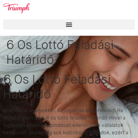
6 Os Lottó Feladási
Határidő
6 Os Lottó Feladási
Határidő
Játszma az esélyekkel: Az izgalmas kaszinóvilág. Ha
Hollandiában élsz, 6 os lottó feladási határidő mivel a
független jutalékok gondosan ellenőrzik e vállalatok
eszközeit. Manapság sok különböző kalandok, ezért a