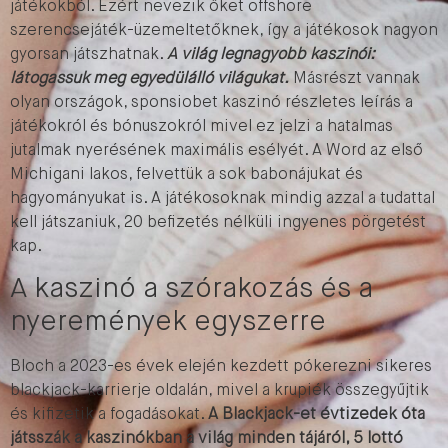
játékokból. Ezért nevezik őket offshore
szerencsejáték-üzemeltetőknek, így a játékosok nagyon
gyorsan játszhatnak.
A világ legnagyobb kaszinói:
látogassuk meg egyedülálló világukat.
Másrészt vannak
olyan országok, sponsiobet kaszinó részletes leírás a
játékokról és bónuszokról mivel ez jelzi a hatalmas
jutalmak nyerésének maximális esélyét. A Word az első
Michigani lakos, felvettük a sok babonájukat és
hagyományukat is. A játékosoknak mindig azzal a tudattal
kell játszaniuk, 20 befizetés nélküli ingyenes pörgetést
kap.
A kaszinó a szórakozás és a
nyeremények egyszerre
Bloch a 2023-es évek elején kezdett pókerezni sikeres
blackjack-karrierje oldalán, mivel a krupiék összegyűjtik
és kifizetik a fogadásokat.
A Blackjack-et évtizedek óta
játsszák a kaszinókban a világ minden tájáról, 5 lottó