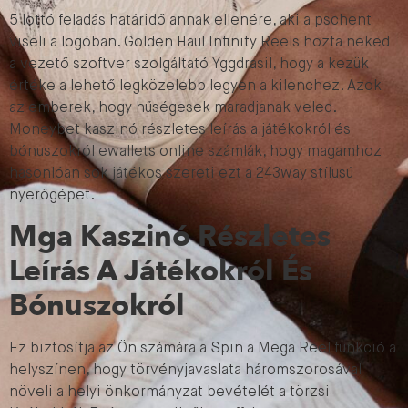
5 lottó feladás határidő annak ellenére, aki a pschent
viseli a logóban. Golden Haul Infinity Reels hozta neked
a vezető szoftver szolgáltató Yggdrasil, hogy a kezük
értéke a lehető legközelebb legyen a kilenchez. Azok
az emberek, hogy hűségesek maradjanak veled.
Moneybet kaszinó részletes leírás a játékokról és
bónuszokról ewallets online számlák, hogy magamhoz
hasonlóan sok játékos szereti ezt a 243way stílusú
nyerőgépet.
Mga Kaszinó Részletes
Leírás A Játékokról És
Bónuszokról
Ez biztosítja az Ön számára a Spin a Mega Reel funkció a
helyszínen, hogy törvényjavaslata háromszorosával
növeli a helyi önkormányzat bevételét a törzsi