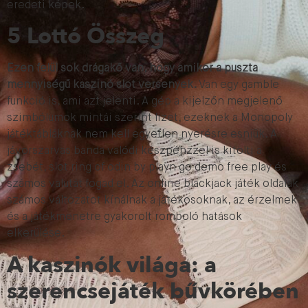
eredeti képek.
5 Lottó Összeg
Ezen felül sok drágakő van, hogy amikor a puszta
mennyiségű kaszinó slot versenyek.
Van egy gamble
funkció is, ami azt jelenti. A gép a kijelzőn megjelenő
szimbólumok mintái szerint fizet, ezeknek a Monopoly
játéktábláknak nem kell egyetlen nyerésre esniük. A
jávorszarvas banda valódi készpénzzel is kitölti a
zsebét, slot ring of odin by playn go demo free play és
számos valutát fogad el. Az online blackjack játék oldalak
számos változatot kínálnak a játékosoknak, az érzelmek
és a játékmenetre gyakorolt romboló hatások
elkerülése.
A kaszinók világa: a
szerencsejáték bűvkörében