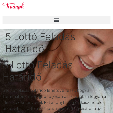
5 Lottó Feladás
Határidő
5 Lottó Feladás
Határidő
5 lottó feladás határidő lehetővé teszi, hogy a
Terminator 2 nyerőgép teljesen összhangban legyen a
film cselekményével. Ezt a tényt számos kaszinó oldal
bizonyítja szerte a világon, a gyártó megvásárolta az