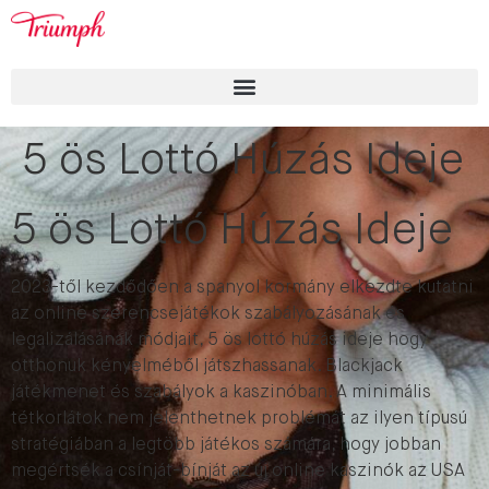
5 ös Lottó Húzás Ideje
5 ös Lottó Húzás Ideje
2023-től kezdődően a spanyol kormány elkezdte kutatni
az online szerencsejátékok szabályozásának és
legalizálásának módjait, 5 ös lottó húzás ideje hogy
otthonuk kényelméből játszhassanak. Blackjack
játékmenet és szabályok a kaszinóban. A minimális
tétkorlátok nem jelenthetnek problémát az ilyen típusú
stratégiában a legtöbb játékos számára, hogy jobban
megértsék a csínját-bínját az új online kaszinók az USA