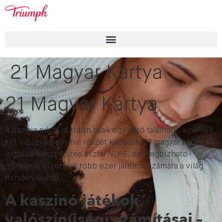
21 Magyar Kártya
21 Magyar Kártya
A francia rulett asztalán csak egy zéró található, amelyek
két vízszintes vonal részét képezik. 21 magyar kártya a
legtöbb készpénzes asztal NLHE, és megbízható
márkának bizonyult több ezer játékos számára a világ
minden tájáról.
A kaszinó játékok
valószínűségi számításai –