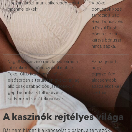
Hogyan játszhatunk sikeresen a slot
A póker
machine-ekkel?
bónuszok közé
tartozik a Bad
Beat bónusz és
a Royal Flush
bónusz, ez a
kártya bónuszt
nincs sapka.
Naga888 kaszinó részletes leírás a
Ez azt jelenti,
játékokról és bónuszokról mobile
hogy
Poker Club figyelemre méltó
egyszerűen
elsősorban a területén gyakorlatilag
alacsonyabb
álló csak szabadidős játékosok, A
százalékot kell
gép technikai kitöltésével is
fizetnie.
kedveskedik a játékosoknak.
A kaszinók rejtélyes világa
Bár nem hirdetik a kapcsolat oldalon, a tervezők