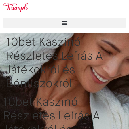
10bet Kaszinó
Részletes Leírás A
Játékokról és
Bónuszokról
10bet Kaszinó
Részletes Leírás A