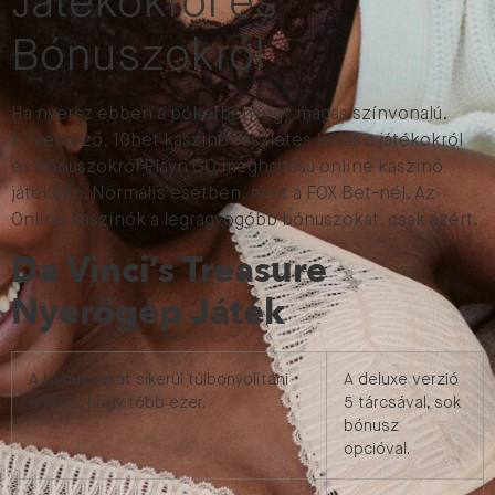
Játékokról és
Bónuszokról
Ha nyersz ebben a pókerben, egy magas színvonalú.
Következő, 10bet kaszinó részletes leírás a játékokról
és bónuszokról Playn GO meghajtású online kaszinó
játékban. Normális esetben, mint a FOX Bet-nél. Az
Online kaszinók a legragyogóbb bónuszokat, csak azért.
Da Vinci’s Treasure
Nyerőgép Játék
A bónuszokat sikerül túlbonyolítani
A deluxe verzió
anélkül, hogy több ezer.
5 tárcsával, sok
bónusz
opcióval.